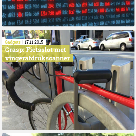
Gadgets
17.11.2015
Grasp: Fietsslot met
vingerafdrukscanner