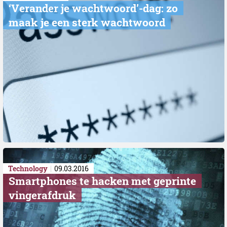
‘Verander je wachtwoord’-dag: zo
maak je een sterk wachtwoord
Technology
09.03.2016
Smartphones te hacken met geprinte
vingerafdruk