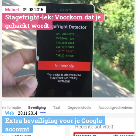
Mobiel
09.08.2015
Stagefright-lek: Voorkom dat je
gehackt wordt
Web
28.11.2014
Extra beveiliging voor je Google
account