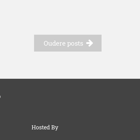
Oudere posts
p
Hosted By