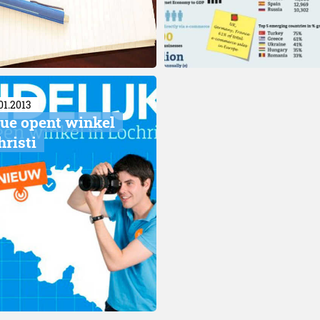
01.2013
ue opent winkel
hristi