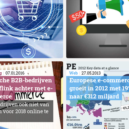
g
07.01.2016
Web
27.05.2013
che B2B-bedrijven
Europese e-commer
flink achter met e-
groeit in 2012 met 1
erce
naar €312 miljard
edrijven ook niet van
 voor 2018 online te