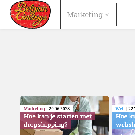
Marketing
Marketing
20.06.2023
Web
22.
​Hoe kan je starten met
​Hoe k
dropshipping?
websh