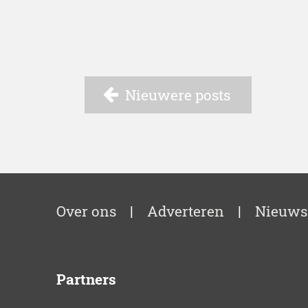
Nieuwere posts
Over ons
|
Adverteren
|
Nieuws
Partners