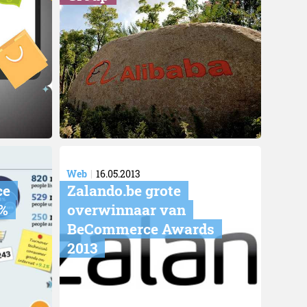
Web
16.05.2013
ce
Zalando.be grote
9%
overwinnaar van
BeCommerce Awards
2013