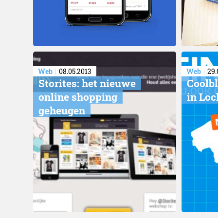
Web
08.05.2013
Web
29.
Storites: het nieuwe
Coolbl
online shopping
in Loc
geheugen