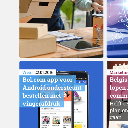
Web
22.01.2016
Marketin
Bol.com app voor
Belgis
Android ondersteunt
lopen 
bestellen met
comm
vingerafdruk
Helft b
plan om
gaan