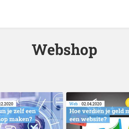
Webshop
12.2020
Web
02.04.2020
un je zelf een
​Hoe verdien je geld 
op maken?
een website?