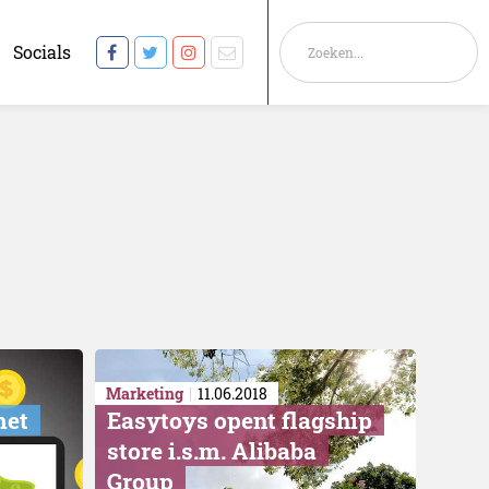
Socials
Marketing
11.06.2018
met
Easytoys opent flagship
store i.s.m. Alibaba
Group