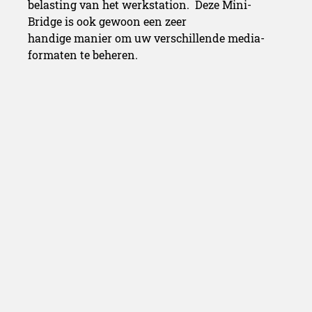
belasting van het werkstation. Deze Mini-
Bridge is ook gewoon een zeer
handige manier om uw verschillende media-
formaten te beheren.
Meer
informatie en videos over de nieuwe features
InDesign CS5: Nieuw
Vanaf heden kan je vanuit InDesign op een zeer
eenvoudige manier
interactieve documenten en presentaties
maken. Dit geeft vooral aan
designers die traditioneel voor print ontwerpen,
de mogelijkheid om
verder te denken. Interactiviteit in online
documenten is voor veel
bedrijven een interessante richting om in te