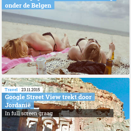
onder de Belgen
Travel
23.11.2015
Google Street View trekt door
Jordanië
In full screen graag