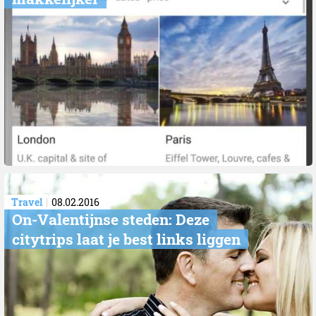
Travel
08.02.2016
On-Valentijnse steden: Deze
citytrips laat je best links liggen