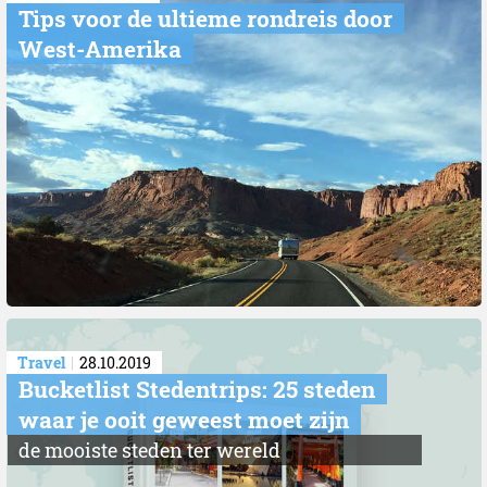
​Tips voor de ultieme rondreis door
West-Amerika
Travel
28.10.2019
Bucketlist Stedentrips: 25 steden
waar je ooit geweest moet zijn
de mooiste steden ter wereld