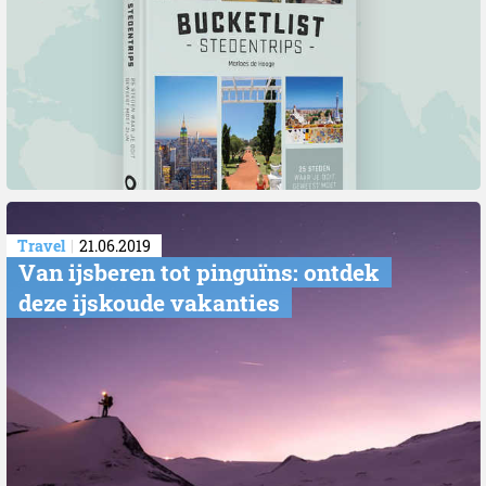
Travel
21.06.2019
​Van ijsberen tot pinguïns: ontdek
deze ijskoude vakanties