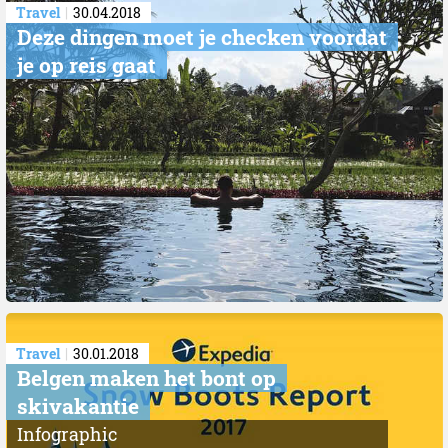
Travel
30.04.2018
Deze dingen moet je checken voordat
je op reis gaat
Travel
30.01.2018
Belgen maken het bont op
skivakantie
Infographic