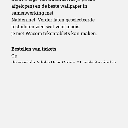
afgelopen) en de beste wallpaper in
samenwerking met
Nalden.net. Verder laten geselecteerde
testpiloten zien wat voor moois
je met Wacom tekentablets kan maken.
Bestellen van tickets
Op
de speciale Adobe User Group XL website vind je
het laatste nieuws,
worden steeds nieuwe sprekers bekend
gemaakt en kun je tickets voor het
evenement bestellen:
www.adobeusergroupxl.nl