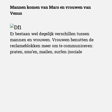
Mannen komen van Mars en vrouwen van
Venus
Er bestaan wel degelijk verschillen tussen
mannen en vrouwen. Vrouwen benutten de
reclameblokken meer om te communiceren:
praten, sms’en, mailen, surfen (sociale
netwerken, informatie) of telefoneren. Vrouwen
zijn eveneens actiever en bewegen meer: ze gaan
bijvoorbeeld naar het toilet of naar de keuken.
Jongeren tussen 15 en 34 jaar hebben een
gelijkaardig profiel. Ook zij zijn actiever en meer
toegespitst op technologie dan de oudere kijkers.
Naast een ommetje langs het toilet, de keuken of
andere zenders, houden ze zich vaak bezig met