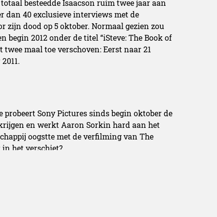
totaal besteedde Isaacson ruim twee jaar aan
r dan 40 exclusieve interviews met de
oor zijn dood op 5 oktober. Normaal gezien zou
n begin 2012 onder de titel “iSteve: The Book of
t twee maal toe verschoven: Eerst naar 21
 2011.
 probeert Sony Pictures sinds begin oktober de
erkrijgen en werkt Aaron Sorkin hard aan het
schappij oogstte met de verfilming van The
in het verschiet?
making a hefty deal to acquire feature rights to
graphy by former CNN chairman and Time
n.>>>