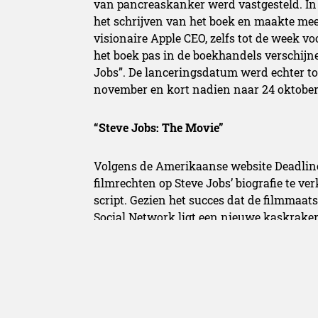
van pancreaskanker werd vastgesteld. In 
het schrijven van het boek en maakte mee
visionaire Apple CEO, zelfs tot de week v
het boek pas in de boekhandels verschijne
Jobs”. De lanceringsdatum werd echter to
november en kort nadien naar 24 oktober
“Steve Jobs: The Movie”
Volgens de Amerikaanse website Deadline
filmrechten op Steve Jobs’ biografie te v
script. Gezien het succes dat de filmmaat
Social Network ligt een nieuwe kaskraker 
<<<I’ve just learned that Sony Pictures is 
Steve Jobs, the upcoming authorized bio
Magazine managing editor Walter Isaacso