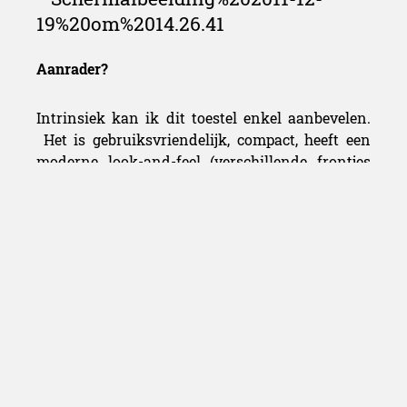
Aanrader?
Intrinsiek kan ik dit toestel enkel aanbevelen.
Het is gebruiksvriendelijk, compact, heeft een
moderne look-and-feel (verschillende frontjes
beschikbaar – cf. iPad hoesjes), levert een knap,
kamervullend geluid, etc. Hét grote nadeel (net
als vele Bose producten) is de prijs. Standaard
luidsprekers kosten doorgaans minder dan de
299€ die men neertelt voor Soundlink.
Anderzijds kosten alternatieven (die tot minder
in staat zijn) als
Jambox
en
Harman Kardon
Go
ongeveer even veel. Oordeel gerust zelf. In de
lokale Vandenborre kan men het toestel zelf
testen (en voorbijgangers doen opschrikken ;-)).