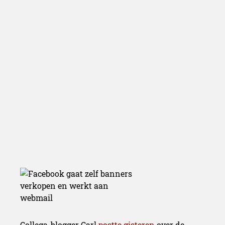
en werkt a
webmail
Collega-blogger Carl
postte gisteren
over de