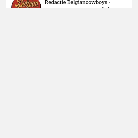
Redactie Belgiancowboys -
bereikbaar via redactie [at]
belgiancowboys.be
Over ons
Adverteren
Nieuws melden
Colofon
Cookies
Sitemap