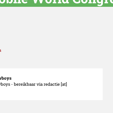
a
owboys
oys - bereikbaar via redactie [at]