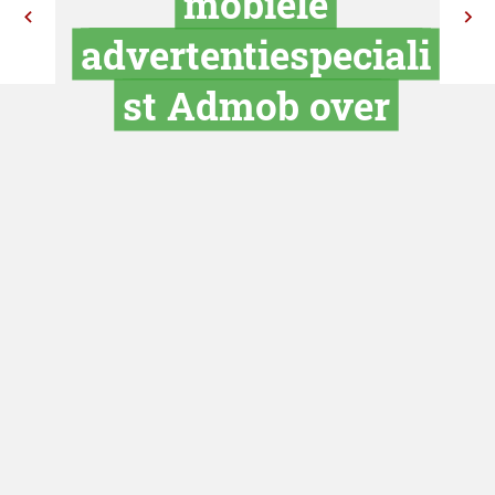
Google koo
mobiele
advertentiespe
st Admob o