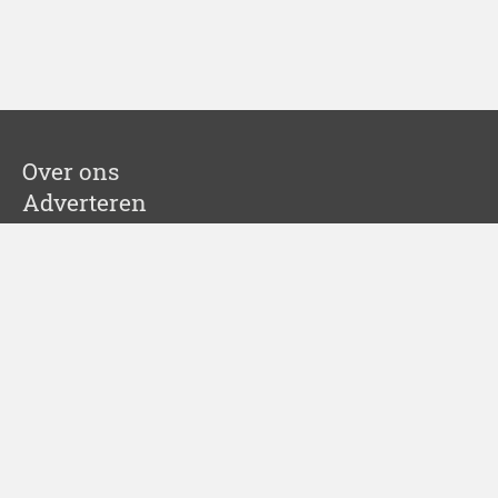
Over ons
Adverteren
Nieuws melden
Colofon
Cookies
Sitemap
Partners
Springbok Agency
Leadinfo