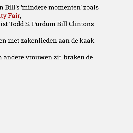
n Bill’s ‘mindere momenten’ zoals
ty Fair
,
st Todd S. Purdum Bill Clintons
ngen met zakenlieden aan de kaak
an andere vrouwen zit, braken de
schrijft
The Financial Times
.
tie Clinton komt veel te
ven over het hoe en waarom van
ooit op. Gewone politici
Clintons plannen acht stappen
ominatie, integendeel, ze
eging. Haar tijd komt nog.’ (
foto
)