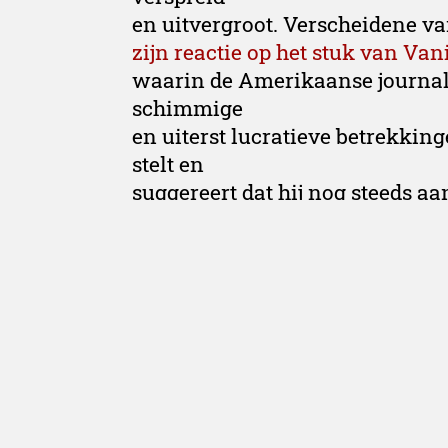
en uitvergroot. Verscheidene va
zijn reactie op het stuk van Vani
waarin de Amerikaanse journali
schimmige
en uiterst lucratieve betrekki
stelt en
suggereert dat hij nog steeds a
Clintons zuur op.’
‘Maar schrijf de Clintons niet te vroeg af,’ 
‘Het overlijdensbericht van de bijna-dynas
vroeg. Boeken zullen worden volgeschre
Clinton’s falen. ‘Maar de Clintons geven n
denken twee of drie stappen vooruit. De 
vooruit. Hillary greep niet nét naast de n
ligt aan de basis van een nieuwe volksbew