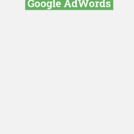
Oppassen m
adverteren 
merknamen 
Google AdWo