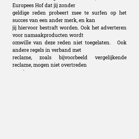
Europees Hof dat jij zonder
geldige reden probeert mee te surfen op het
succes van een ander merk, en kan
jij hiervoor bestraft worden. Ook het adverteren
voor namaakproducten wordt
omwille van deze reden niet toegelaten.
Ook
andere regels in verband met
reclame, zoals bijvoorbeeld vergelijkende
reclame, mogen niet overtreden
worden.
Wees
voorzichtig met adverteren op merknamen
Adverteren op merknamen mag dus zeker, maar
let er goed mee op. Ben je niet helemaal zeker of
je advertenties wel voldoen
aan alle voorwaarden? Doe het dan niet!