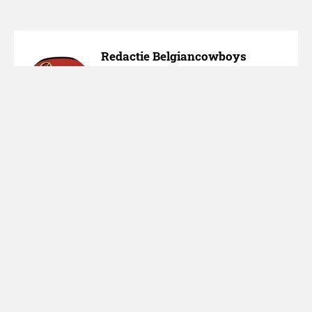
Redactie Belgiancowboys
Redactie Belgiancowboys -
bereikbaar via redactie [at]
belgiancowboys.be
Over ons
Adverteren
Nieuws melden