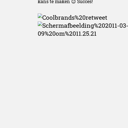
kans te maken 😉 Succes!
Redactie Belgianc
Redactie Belgiancowb
belgiancowboys.be