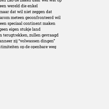
l een wereld die enkel
maar dat wil niet zeggen dat
daarom meteen geconfronteerd wil
 een speciaal continent maken
 geen eigen stukje land
n terugtrekken, zullen gevraagd
nneer zij “volwassen dingen”
ntimiteiten op de openbare weg
r de controle van de leeftijd
nent te geraken. En gebruikers
 “enkel voor volwassenen”
r ongeluk op iets stuit dat
Life bruist nog altijd van