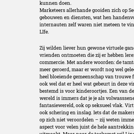
kunnen doen.
Marketeers allerhande gooiden zich op Se
gebouwen en diensten, wat hen handenvol
internauten zelf waren niet meteen te v
LIfe.
Zij wilden liever hun gewone virtuele gan
vrienden ontmoeten die zij er hebben lere
commercie. Met andere woorden: de tamt
meer geroerd, maar er wordt nog wel geleef
heel bloeiende gemeenschap van trouwe fa
ook wel dat er heel wat gebeurt in deze vi
bestemd is voor kinderoortjes. Een van de
wereld is immers dat je je als volwasssen
fantasiewereld, ook op seksueel vlak. Virtu
ook schering en inslag. Iets dat de maker
op zich niet veroordelen – zij weten imm
aspect voor velen juist de hele aantrekki
uitmaakt. Maar naar de toekomst wil Lin