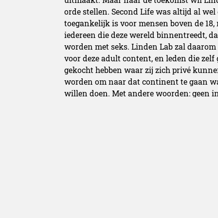
orde stellen. Second Life was altijd al we
toegankelijk is voor mensen boven de 18, 
iedereen die deze wereld binnentreedt, 
worden met seks. Linden Lab zal daarom
voor deze adult content, en leden die zelf
gekocht hebben waar zij zich privé kunne
worden om naar dat continent te gaan wa
willen doen. Met andere woorden: geen i
meer! Linden Lab wil ook de procedure voo
verstrengen, om in het “volwassen” conti
kunnen voortaan content die zij zien als
taggen, zodat de argeloze bezoeker niet pe
hij eigenlijk niet zien wil..
Kortom: Second 
het leven!
[Bron:
Netties.be
]