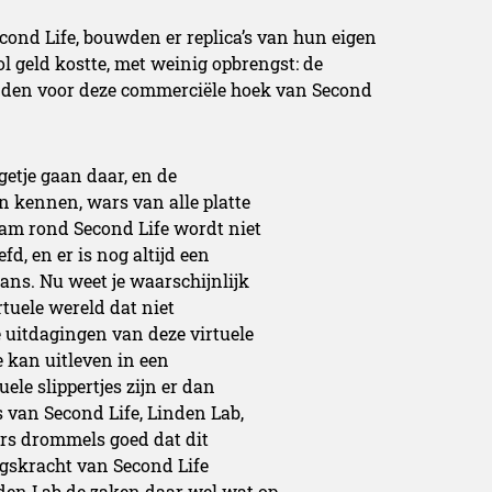
cond Life, bouwden er replica’s van hun eigen
 geld kostte, met weinig opbrengst: de
inden voor deze commerciële hoek van Second
getje gaan daar, en de
n kennen, wars van alle platte
am rond Second Life wordt niet
d, en er is nog altijd een
ns. Nu weet je waarschijnlijk
rtuele wereld dat niet
 uitdagingen van deze virtuele
e kan uitleven in een
ele slippertjes zijn er dan
s van Second Life, Linden Lab,
ers drommels goed dat dit
ngskracht van Second Life
den Lab de zaken daar wel wat op