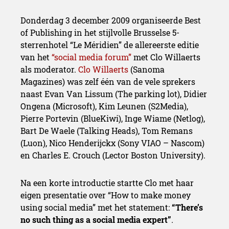
Donderdag 3 december 2009 organiseerde Best
of Publishing in het stijlvolle Brusselse 5-
sterrenhotel “Le Méridien” de allereerste editie
van het
“social media forum”
met Clo Willaerts
als moderator.
Clo Willaerts
(Sanoma
Magazines) was zelf één van de vele sprekers
naast Evan Van Lissum (The parking lot), Didier
Ongena (Microsoft), Kim Leunen (S2Media),
Pierre Portevin (BlueKiwi), Inge Wiame (Netlog),
Bart De Waele (Talking Heads), Tom Remans
(Luon), Nico Henderijckx (Sony VIAO – Nascom)
en Charles E. Crouch (Lector Boston University).
Na een korte introductie startte Clo met haar
eigen presentatie over “How to make money
using social media” met het statement:
“There’s
no such thing as a social media expert”
.