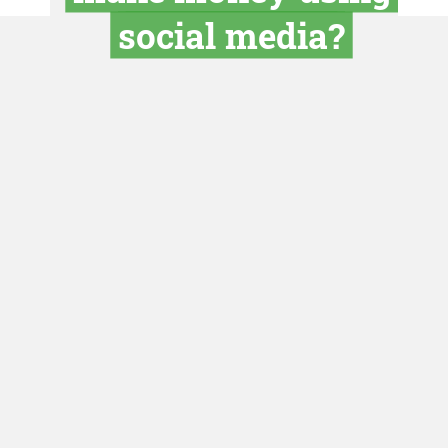
Social med
forum: How
make money u
social medi