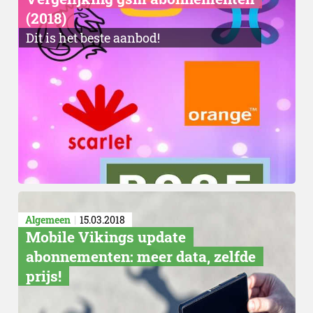
(2018)
Dit is het beste aanbod!
Algemeen
15.03.2018
Mobile Vikings update
abonnementen: meer data, zelfde
prijs!