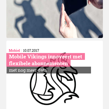
Mobiel
10.07.2017
Mobile Vikings innoveert met
flexibele abonnementen
met nog meer data