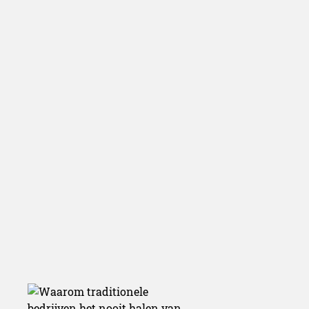
bedrijven het 
halen van st
ups