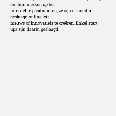
om hun merken op het
internet te positioneren, ze zijn er nooit in
geslaagd online iets
nieuws of innovatiefs te creëren. Enkel start-
ups zijn daarin geslaagd.
Redactie Belgiancowboys
Redactie Belgiancowboys -
bereikbaar via redactie [at]
belgiancowboys.be