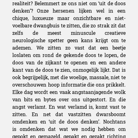
realiteit? Belemmert ze ons niet om ‘uit de doos
denken’? Onze hersenen lijken wel in een
chique, luxueuze maar onzichtbare en niet-
voelbare dwangbuis te zitten, die zo strak zit dat
zelfs de meest minuscule creatieve
neurologische spetter geen kans krijgt om te
ademen. We zitten zo vast dat een beetje
loslaten om rond de gekende doos te lopen, de
doos van de zijkant te openen en een andere
kant van de doos te zien, onmogelijk lijkt. Dat is
ook begrijpelijk, met die woelige, massale, niet te
overschouwen hoop informatie die ons prikkelt.
Elke dag wordt een vaak angstaanjagende wolk
van bits en bytes over ons uitgestort. En die
angst verlamt. En wat verlamd is, komt vast te
zitten. En net dat vastzitten dwarsboomt
omdenken en ‘uit de doos denken’. Nochtans
is omdenken dat wat we nodig hebben om
gepokt en gemazeld, gepakt en gezakt richting