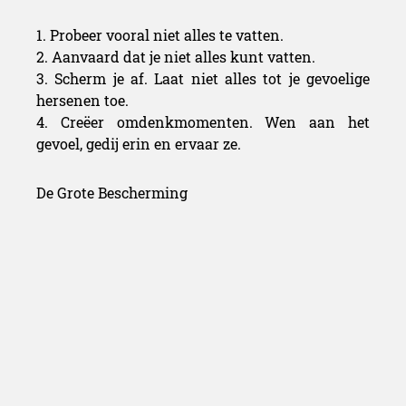
1. Probeer vooral niet alles te vatten.
2. Aanvaard dat je niet alles kunt vatten.
3. Scherm je af. Laat niet alles tot je gevoelige
hersenen toe.
4. Creëer omdenkmomenten. Wen aan het
gevoel, gedij erin en ervaar ze.
De Grote Bescherming
Ik sluit mezelf ’s ochtends en ’s avonds af van te
veel en te negatieve informatie. Ik start mijn
ochtend niet met het radionieuws, met
de krantenkoppen enzovoort. Probeer misschien
even te wachten tot na 10 uur in de ochtend en
stop vanaf 20u30 met jezelf
ongecontroleerd gevoelsmatig en informatief te
bevlekken. Wonderwel zal je het positieve effect