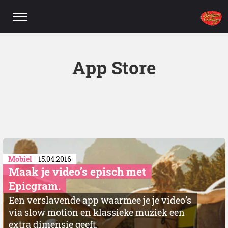
App Store
Mobiel
15.04.2016
Maak je video’s episch met
Epicgram.
Een verslavende app waarmee je je video’s
via slow motion en klassieke muziek een
extra dimensie geeft.