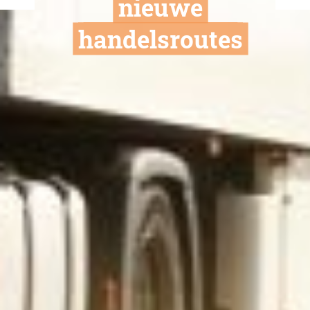
Brazilië sluit 
aan bij VN-T
systeem en o
nieuwe