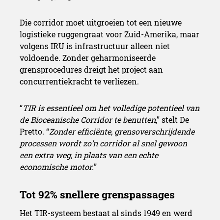
Die corridor moet uitgroeien tot een nieuwe
logistieke ruggengraat voor Zuid-Amerika, maar
volgens IRU is infrastructuur alleen niet
voldoende. Zonder geharmoniseerde
grensprocedures dreigt het project aan
concurrentiekracht te verliezen.
“
TIR is essentieel om het volledige potentieel van
de Bioceanische Corridor te benutten
,” stelt De
Pretto. “
Zonder efficiënte, grensoverschrijdende
“Een transformerende mijl
processen wordt zo’n corridor al snel gewoon
de regio”
een extra weg, in plaats van een echte
economische motor.
”
Het TIR-systeem bestaat al sinds 1949 en werd