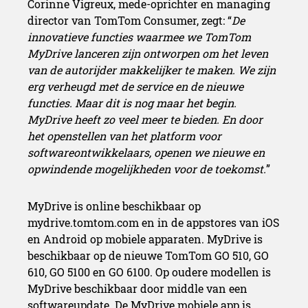
Corinne Vigreux, mede-oprichter en managing
director van TomTom Consumer, zegt: “
De
innovatieve functies waarmee we TomTom
MyDrive lanceren zijn ontworpen om het leven
van de autorijder makkelijker te maken. We zijn
erg verheugd met de service en de nieuwe
functies. Maar dit is nog maar het begin.
MyDrive heeft zo veel meer te bieden. En door
het openstellen van het platform voor
softwareontwikkelaars, openen we nieuwe en
opwindende mogelijkheden voor de toekomst.
”
MyDrive is online beschikbaar op
mydrive.tomtom.com en in de appstores van iOS
en Android op mobiele apparaten. MyDrive is
beschikbaar op de nieuwe TomTom GO 510, GO
610, GO 5100 en GO 6100. Op oudere modellen is
MyDrive beschikbaar door middle van een
softwareupdate. De MyDrive mobiele app is