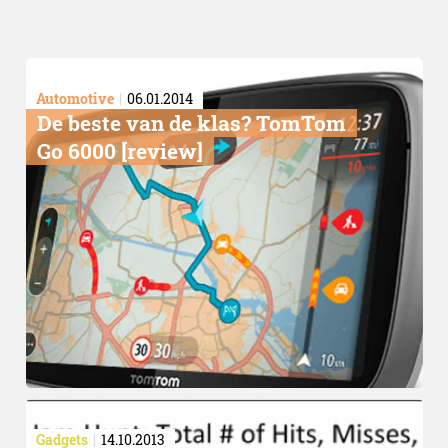
Automotive
06.01.2014
De beste van de klas? TomTom
Go 6000 [review]
Gadgets
14.10.2013