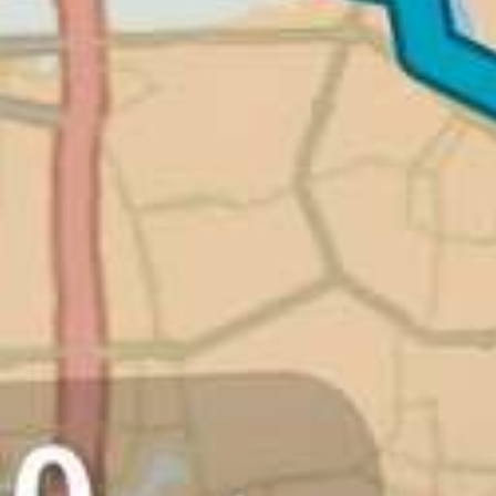
TomTom
introducee
MyDrive
Een website en app die zijn o
voor een naadloze aansluiting tu
en de digitale wereld.