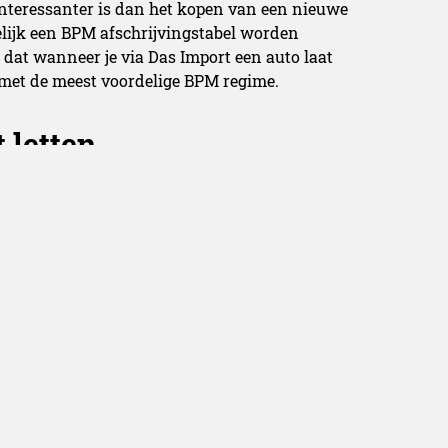
interessanter is dan het kopen van een nieuwe
elijk een BPM afschrijvingstabel worden
n dat wanneer je via Das Import een auto laat
met de meest voordelige BPM regime.
 letten
ele (cultuur)verschillen waar je tegenaan kunt
k als stug ervaren, zeker wanneer het aankomt
n ook een stuk minder gebruikelijk om over de
re verkoopprijs te krijgen. De verkoper is
e vermelden. Wanneer dit niet gebeurt, wordt
kzij de wet niet voor verrassingen te staan!
owboys