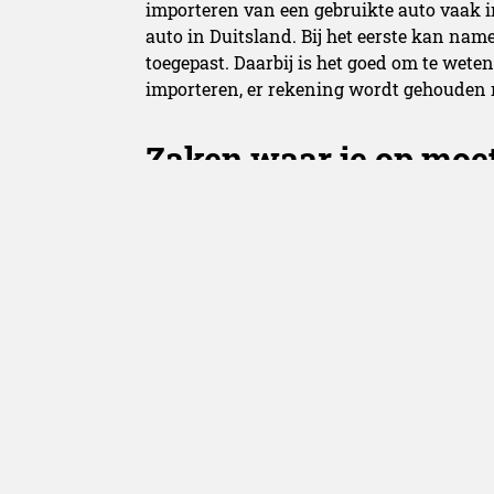
importeren van een gebruikte auto vaak 
auto in Duitsland. Bij het eerste kan nam
toegepast. Daarbij is het goed om te wete
importeren, er rekening wordt gehouden 
Zaken waar je op moet
Ook al ligt
Duitsland
dichtbij, er zijn enk
lopen. Zo worden Duitse autodealers vaa
op onderhandelen. Het is in Duitsland da
vraagprijs te onderhandelen en zo een lage
wettelijk verplicht om eventuele schade t
dit gezien als een misdrijf. Zo kom je dan
Redactie Belgianc