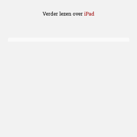
Verder lezen over
iPad
Gadgets
20.03.2019
Apple’s nieuwe iPad Air en iPad
mini zijn echte alleskunners