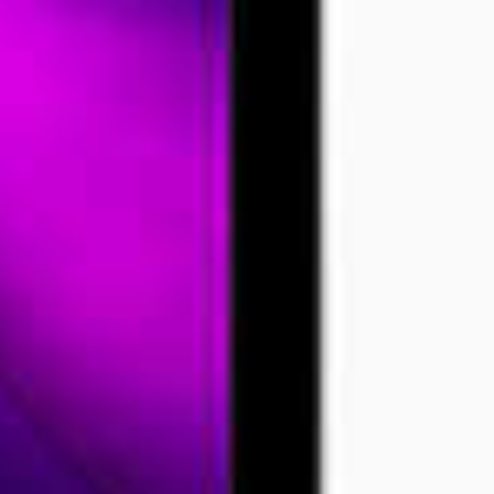
ondermeer o
een LiDAR-sc