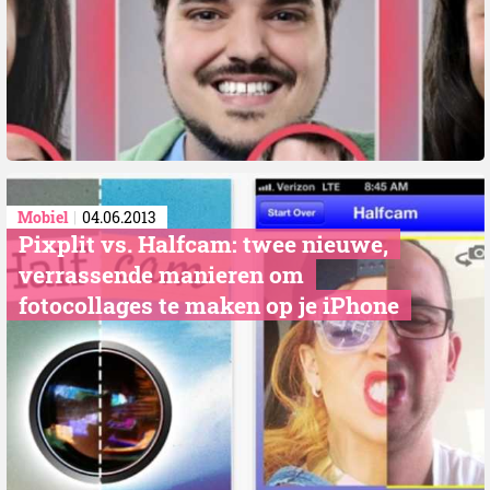
Mobiel
04.06.2013
Pixplit vs. Halfcam: twee nieuwe,
verrassende manieren om
fotocollages te maken op je iPhone