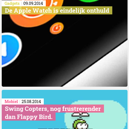
Gadgets
09.09.2014
De Apple Watch is eindelijk onthuld
Mobiel
25.08.2014
Swing Copters, nog frustrerender
dan Flappy Bird.