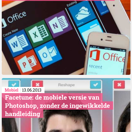
Mobiel
13.06.2013
Facetune: de mobiele versie van
Photoshop, zonder de ingewikkelde
handleiding