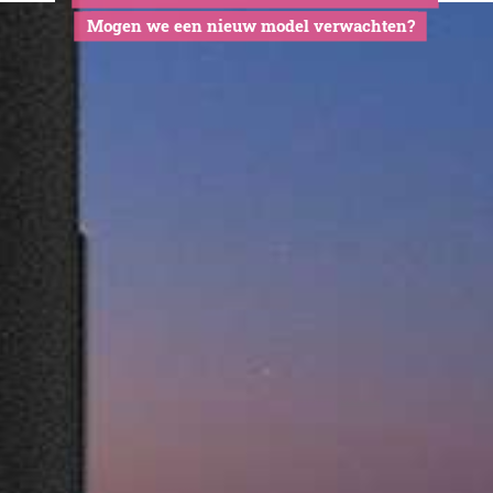
Hoe ziet d
toekomst va
OnePlus One e
Mogen we een nieuw model ver