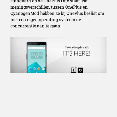
standaard op de OnePlus One staat. Na
meningsverschillen tussen OnePlus en
CyanogenMod hebben ze bij OnePlus beslist om
met een eigen operating systeem de
concurrentie aan te gaan.
web_oxygenos
De filosofie achter OxygenOS is om een licht en
betrouwbaar operating systeem aan te bieden,
zonder een waslijst aan features die niemand