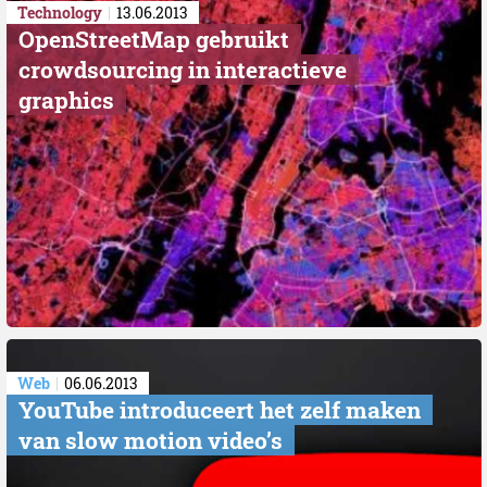
Technology
13.06.2013
OpenStreetMap gebruikt
crowdsourcing in interactieve
graphics
Web
06.06.2013
YouTube introduceert het zelf maken
van slow motion video’s