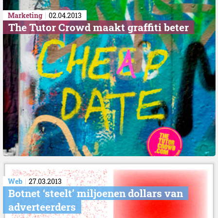
Marketing
02.04.2013
The Tutor Crowd maakt graffiti beter
Web
27.03.2013
Botnet ‘steelt’ miljoenen dollars van
adverteerders