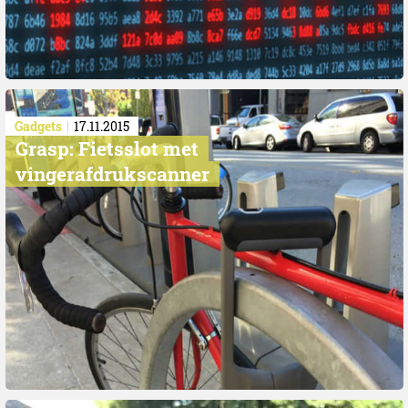
Gadgets
17.11.2015
Grasp: Fietsslot met
vingerafdrukscanner