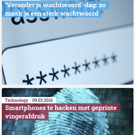
‘Verander je wachtwoord’-dag: zo
maak je een sterk wachtwoord
Technology
09.03.2016
Smartphones te hacken met geprinte
vingerafdruk