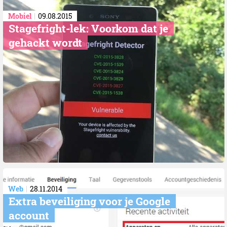
Mobiel
09.08.2015
Stagefright-lek: Voorkom dat je
gehackt wordt
Web
28.11.2014
Extra beveiliging voor je Google
account