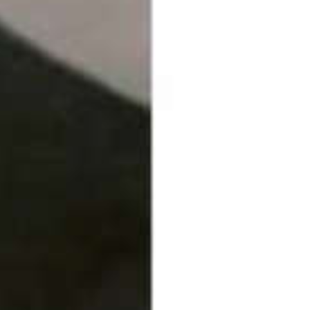
Poëzie in 20
emoji’s, flowc
en Powerpo
Ceci n'est pas un poème