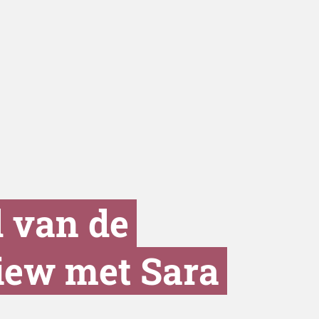
d van de
view met Sara