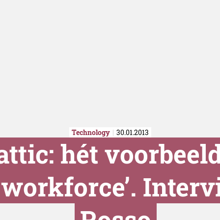
Technology
30.01.2013
ttic: hét voorbeel
d workforce’. Inter
Rosso