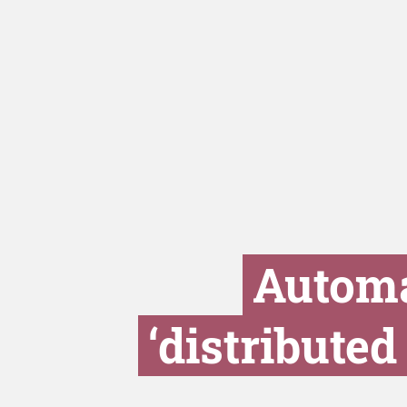
Automa
‘distribute