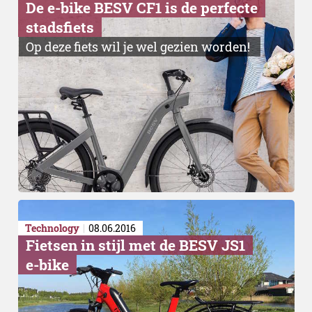
De e-bike BESV CF1 is de perfecte
stadsfiets
Op deze fiets wil je wel gezien worden!
Technology
08.06.2016
Fietsen in stijl met de BESV JS1
e-bike