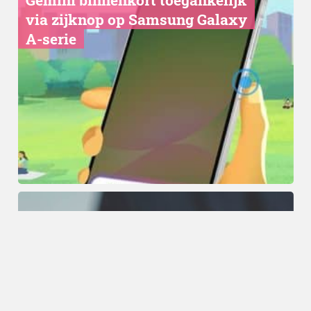
via zijknop op Samsung Galaxy
A-serie
Technology
19.04.2025
Kan AI West-Vlaams verstaan?
Vlaanderen is klaar voor
dialectherkenning via spraak-AI