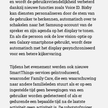
en wordt de gebruiksvriendelijkheid verbeterd
Nieuwe Bespoke AI-appara
dankzij nieuwe functies zoals Voice ID. Bixby
kan diensten personaliseren door de stem van
2025
de gebruiker te herkennen, automatisch over te
schakelen naar het Samsung-account van de
spreker en zijn agenda op het display te tonen.
En als die persoon ook de low vision-optie op
een Galaxy-smartphone gebruikt, wordt deze
automatisch met het display gesynchroniseerd
voor een betere kijkervaring.
Tijdens het evenement werden ook nieuwe
SmartThings-services geïntroduceerd,
waaronder Family Care, die een waarschuwing
naar andere familieleden stuurt als er op een
ingestelde tijd geen bewegingen van een
gebruiker worden gedetecteerd of als er
gedurende een bepaalde tijd na de laatste
activiteit geen activiteit is. De robotstofzuiger