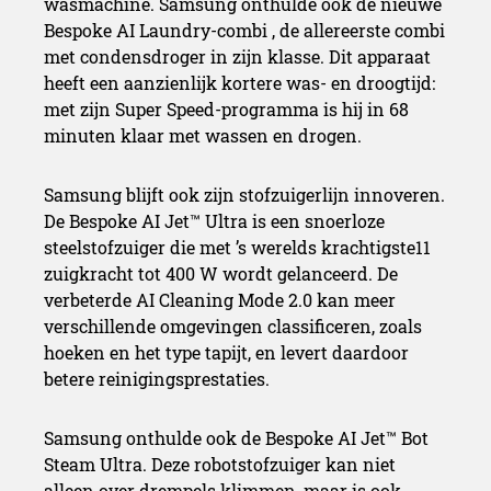
wasmachine. Samsung onthulde ook de nieuwe
Bespoke AI Laundry-combi , de allereerste combi
met condensdroger in zijn klasse. Dit apparaat
heeft een aanzienlijk kortere was- en droogtijd:
met zijn Super Speed-programma is hij in 68
minuten klaar met wassen en drogen.
Samsung blijft ook zijn stofzuigerlijn innoveren.
De Bespoke AI Jet™ Ultra is een snoerloze
steelstofzuiger die met ’s werelds krachtigste11
zuigkracht tot 400 W wordt gelanceerd. De
verbeterde AI Cleaning Mode 2.0 kan meer
verschillende omgevingen classificeren, zoals
hoeken en het type tapijt, en levert daardoor
betere reinigingsprestaties.
Samsung onthulde ook de Bespoke AI Jet™ Bot
Steam Ultra. Deze robotstofzuiger kan niet
alleen over drempels klimmen, maar is ook