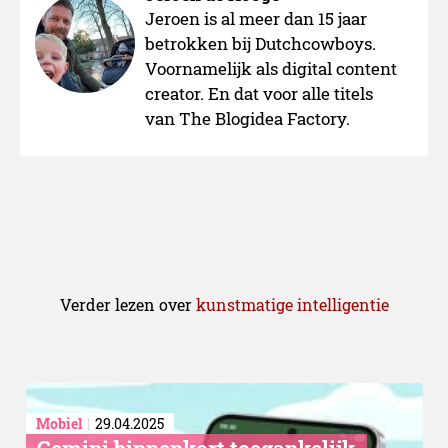
Jeroen is al meer dan 15 jaar
betrokken bij Dutchcowboys.
Meer gebruiksgemak, zorg
Voornamelijk als digital content
creator. En dat voor alle titels
besparing
van The Blogidea Factory.
Verder lezen over
kunstmatige intelligentie
Mobiel
29.04.2025
Gemini binnenkort toegankelijk