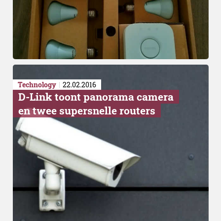
Technology
22.02.2016
D-Link toont panorama camera
Wanneer beschikbaar?
en twee supersnelle routers