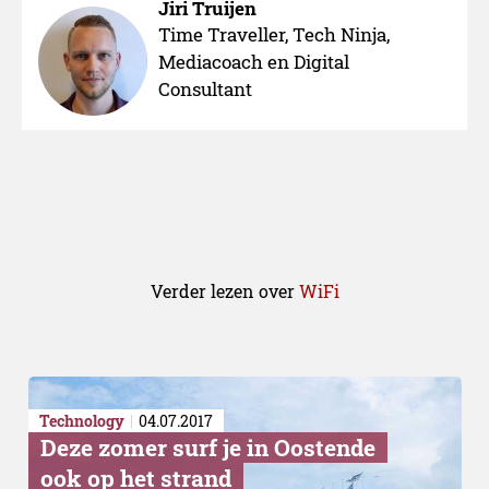
Jiri Truijen
Time Traveller, Tech Ninja,
Mediacoach en Digital
Consultant
Voor- en Nadelen tegenove
Verder lezen over
WiFi
Technology
04.07.2017
Deze zomer surf je in Oostende
ook op het strand