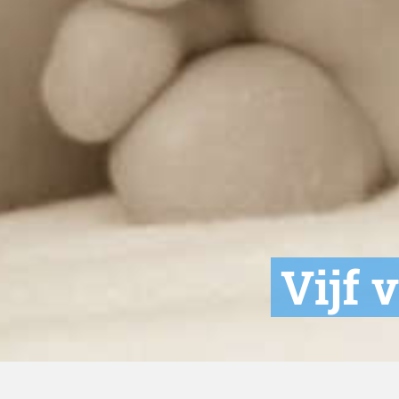
​Vijf