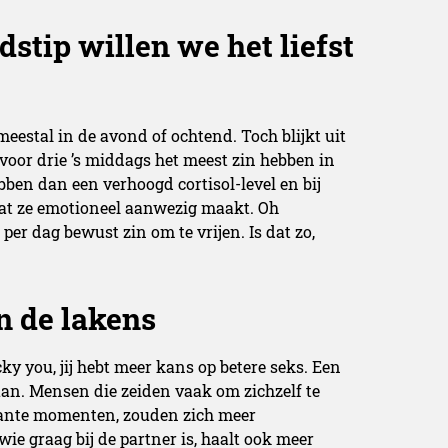
jdstip willen we het liefst
 meestal in de avond of ochtend. Toch blijkt uit
or drie ’s middags het meest zin hebben in
bben dan een verhoogd cortisol-level en bij
wat ze emotioneel aanwezig maakt. Oh
er dag bewust zin om te vrijen. Is dat zo,
n de lakens
ky you, jij hebt meer kans op betere seks. Een
aan. Mensen die zeiden vaak om zichzelf te
nante momenten, zouden zich meer
ie graag bij de partner is, haalt ook meer