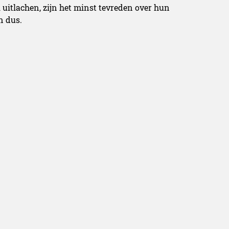
 uitlachen, zijn het minst tevreden over hun
n dus.
esprekken? Goedzo, grote kans dat jij een
alleen woorden gebruikt. Onderzoekers aan de
it onder 5675 singles. Emoji-gebruikers bleken
e niet gebruiken.
jaren upcoming. Ze werden bekend bij het grote
 de vrouwen van Sex and the City. Maar, de
, gemaakt van hout en takken. De eerste vibrator
disch middel tegen hysterie bij vrouwen
ltjes reuze en gelukkig ook comfortabeler dan