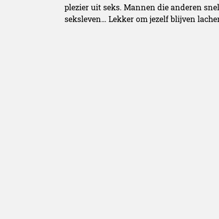
plezier uit seks. Mannen die anderen snel
seksleven… Lekker om jezelf blijven lache
WhatsApp en seks
Gebruik jij vaak emoji’s in je WhatsApp-g
actiever seksleven hebt dan iemand die 
Rutger University voerde het onderzoek u
vaker seks te hebben dan de mensen die z
Sekstoys
Seksspeeltjes zijn niet alleen de laatste 
publiek in de jaren 80, onder andere door
eerste Dildo bestond al ver voor Christus
e
stamt uit de 19
eeuw en werd toen als me
ingezet. Tegenwoordig is de keuze in spee