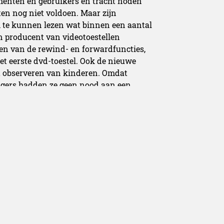
umenten en gebruikers en tracht noden
n nog niet voldoen. Maar zijn
 te kunnen lezen wat binnen een aantal
en producent van videotoestellen
en van de rewind- en forwardfuncties,
het eerste dvd-toestel. Ook de nieuwe
et observeren van kinderen. Omdat
ngers hadden ze geen nood aan een
rmaat, maar aan een borstel met een stevige,
de problematiek dermate begrijpen
n waar anderen al die jaren hebben naast
n focusten op de bouw van spa’s,
aamde wellness experience- , creëerde
e, die de vermoeide zakenreiziger die