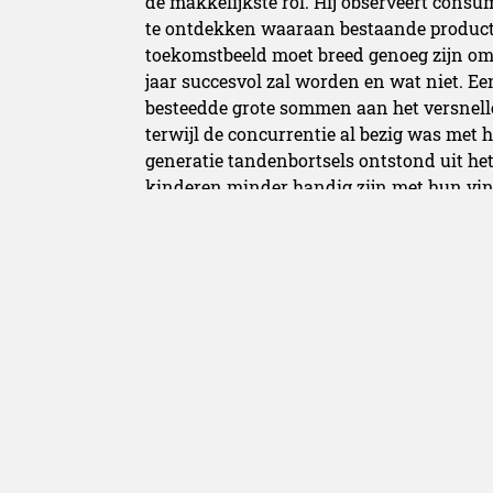
de makkelijkste rol. Hij observeert cons
te ontdekken waaraan bestaande producte
toekomstbeeld moet breed genoeg zijn om
jaar succesvol zal worden en wat niet. E
besteedde grote sommen aan het versnell
terwijl de concurrentie al bezig was met 
generatie tandenbortsels ontstond uit h
kinderen minder handig zijn met hun vi
volwassenentandenborstel in miniatuurfo
brede
grip die in hun vuist past.
Dan is er
de ervaringsarchitect of de
experience
architect
. Dat zijn mensen die een bepaal
dat ze met een oplossing komen aandrave
gekeken. Terwijl hotels al tientallen jare
massagesalons en fitnessrooms –de zogen
Starwoord Hotels de Heavenly Beds-formul
om 21 uur in het hotel aankomt om
8 uur