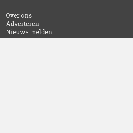
Over ons
Adverteren
Nieuws melden
Colofon
Cookies
Sitemap
Partners
Springbok Agency
Leadinfo
Hosted By