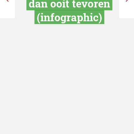
Gadgets hip
dan ooit tev
(infographi