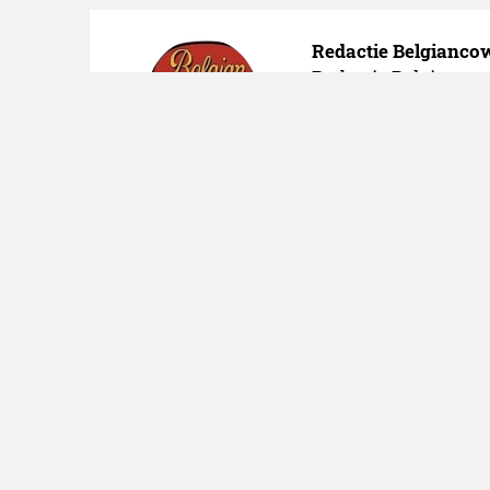
Redactie Belgianc
Redactie Belgiancowb
belgiancowboys.be
Over ons
|
Adverteren
|
Nieuws
Partners