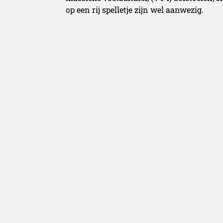
op een rij spelletje zijn wel aanwezig.
Country Manager Erik Portier en zijn 9-k
kantoor.
Bekijk
hier
alle foto’s van de officiële op
De foto’s werden getrokken door fotogra
Redactie Belgianc
Redactie Belgiancowb
belgiancowboys.be