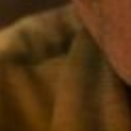
Hopper ui
Stranger Thi
(David Harbo
komt naar C
Con Brussels 