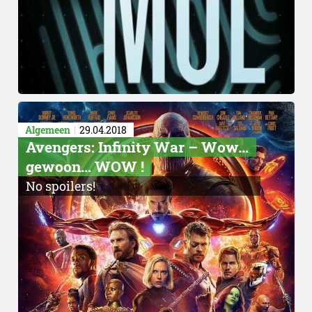
Algemeen
29.04.2018
Avengers: Infinity War – Wow…
gewoon… WOW !
No spoilers!