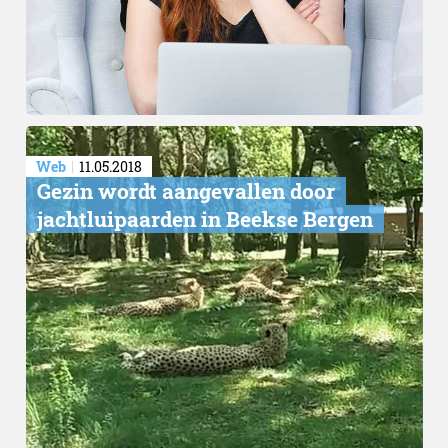
Web
11.05.2018
Op Netflix in juni overzicht
Gezin wordt aangevallen door
jachtluipaarden in Beekse Bergen