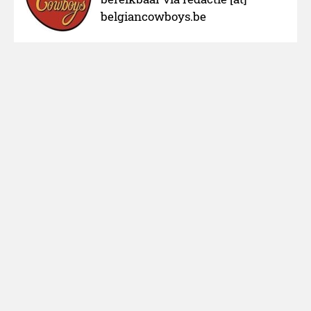
belgiancowboys.be
Over ons
Adverteren
Nieuws melden
Colofon
Cookies
Sitemap