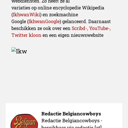
webdiensten. Zo heeft ze al
variaties op online encyclopedie Wikipedia
(
IkhwanWiki
) en zoekmachine
Google (
IkhwanGoogle
) gelanceerd. Daarnaast
beschikken ze ook over een
Scribd-, YouTube-,
Twitter kloon
en een eigen nieuwswebsite
Redactie Belgiancowboys
Redactie Belgiancowboys -
bereikbaar via redactie [at]