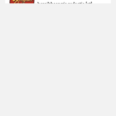
bereikbaar via redactie [at]
belgiancowboys.be
Over ons
Adverteren
Nieuws melden
Colofon
Cookies
Sitemap