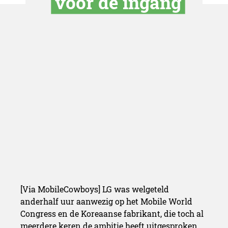
LG houdt “mi
demonstratie”
voor de ing
[Via MobileCowboys] LG was welgeteld
anderhalf uur aanwezig op het Mobile World
Congress en de Koreaanse fabrikant, die toch al
meerdere keren de ambitie heeft uitgesproken