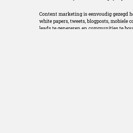
Content marketing is eenvoudig gezegd het
white papers, tweets, blogposts, mobiele c
leads te genereren en communities te bo
Deze week verscheen er een interview met 
succes aan content marketing toe doen,
d
Alle resultaten van het onderzoek
lees je 
Redactie Belgianc
Redactie Belgiancowb
belgiancowboys.be