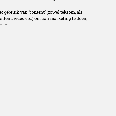
 gebruik van ‘content’ (zowel teksten, als
ontent, video etc.) om aan marketing te doen,
uwen.
Pulizzi, waarin hij de beste tips geeft om met
at interview vind je hier
.
hier
.
owboys
oys - bereikbaar via redactie [at]