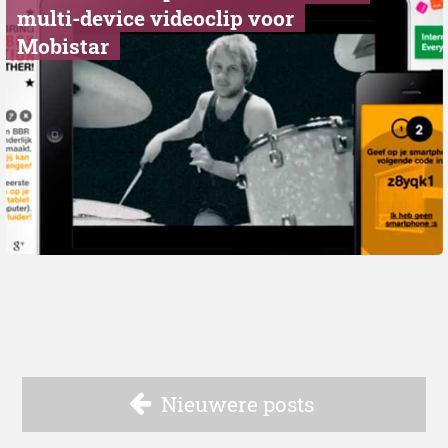
multi-device videoclip voor
Mobistar
Nieuwere posts