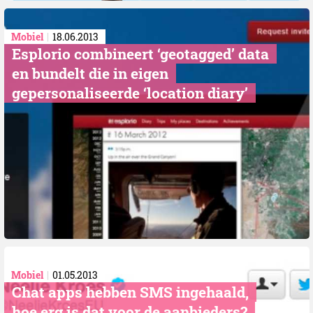
Mobiel
18.06.2013
Esplorio combineert ‘geotagged’ data
en bundelt die in eigen
gepersonaliseerde ‘location diary’
Mobiel
01.05.2013
Chat apps hebben SMS ingehaald,
hoe erg is dat voor de aanbieders?