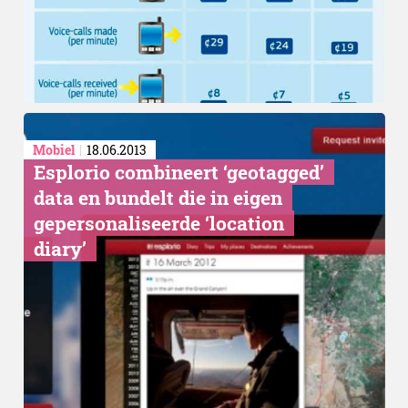
Mobiel
18.06.2013
Esplorio combineert ‘geotagged’
data en bundelt die in eigen
gepersonaliseerde ‘location
diary’