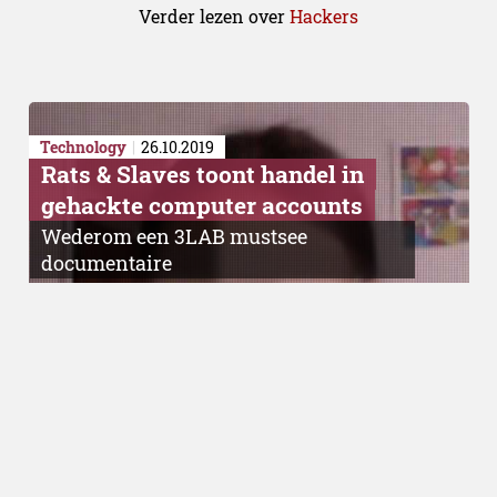
Verder lezen over
Hackers
Technology
26.10.2019
Rats & Slaves toont handel in
gehackte computer accounts
Wederom een 3LAB mustsee
documentaire