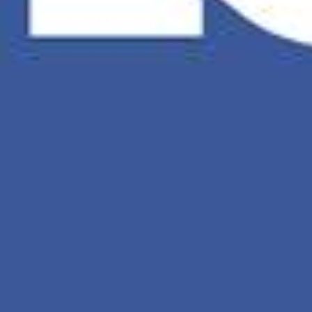
kon bij all
Facebook
accounts die 
maar wo