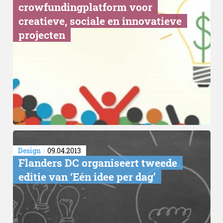
crowfundingplatform voor
creatieve, sociale en innovatieve
projecten
Design
09.04.2013
Flanders DC organiseert tweede
editie van ‘Eén idee per dag’