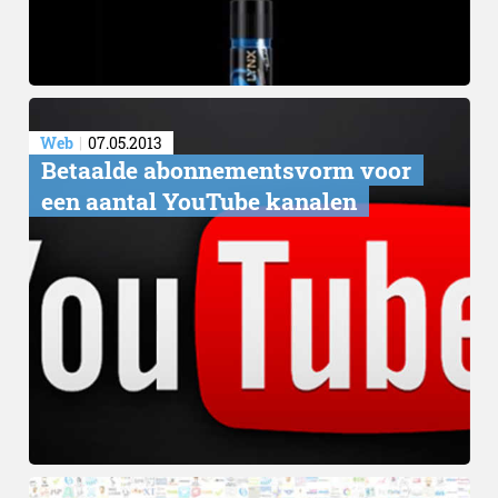
Web
07.05.2013
Betaalde abonnementsvorm voor
een aantal YouTube kanalen