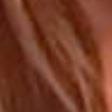
GETEST: 3 tip
je borsten grot
doen lijken
VIDEO