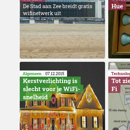
Hue
De Stad aan Zee breidt gratis
wifinetwerk uit
Algemeen
07.12.2015
Technolo
Kerstverlichting is
Tot zi
slecht voor je WiFi-
Fi
snelheid