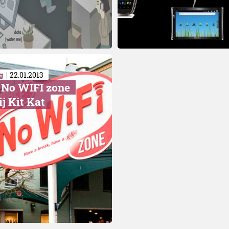
g
22.01.2013
 No WIFI zone
j Kit Kat