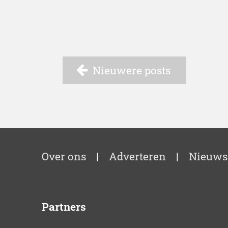
Nieuwere posts
Over ons
|
Adverteren
|
Nieuws
Partners