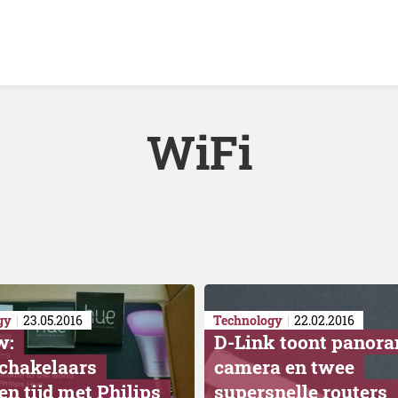
WiFi
gy
23.05.2016
Technology
22.02.2016
w:
D-Link toont panor
schakelaars
camera en twee
en tijd met Philips
supersnelle routers