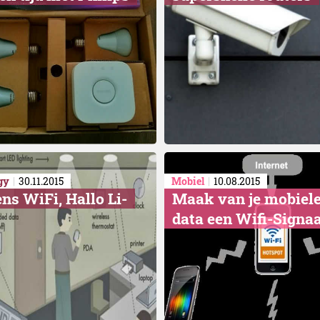
gy
30.11.2015
Mobiel
10.08.2015
ens WiFi, Hallo Li-
Maak van je mobiel
data een Wifi-Signaa