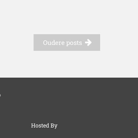
Oudere posts
p
Hosted By