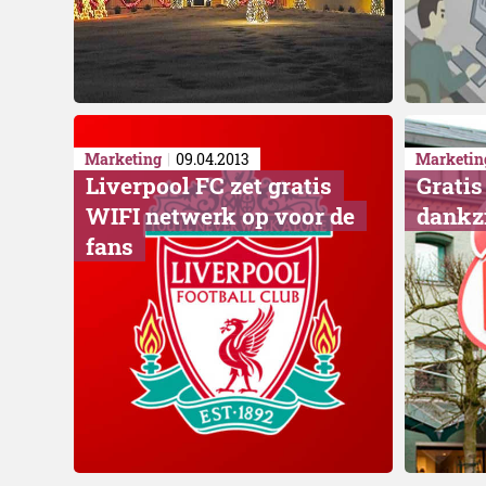
Marketing
09.04.2013
Marketin
Liverpool FC zet gratis
Gratis
WIFI netwerk op voor de
dankzi
fans